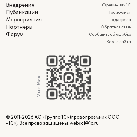
Внедрения
О решениях 1С
Публикации
Прайс-лист
Мероприятия
Поддержка
Партнеры
Обратная связь
Форум
Сообщить об ошибке
Карта сайта
Мы в Max
© 2011-2026 АО «Группа 1С» (правопреемник ООО
«1С»). Все права защищены.
websol@1c.ru