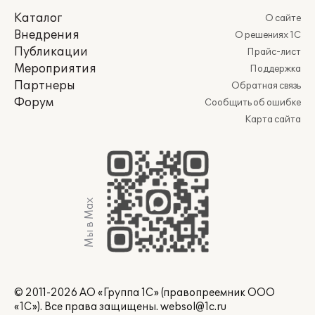
Каталог
О сайте
Внедрения
О решениях 1С
Публикации
Прайс-лист
Мероприятия
Поддержка
Партнеры
Обратная связь
Форум
Сообщить об ошибке
Карта сайта
Мы в Max
© 2011-2026 АО «Группа 1С» (правопреемник ООО
«1С»). Все права защищены.
websol@1c.ru