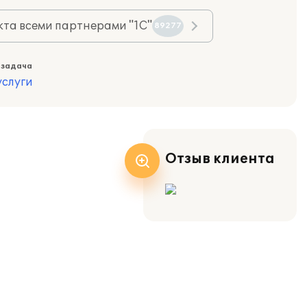
та всеми партнерами "1С"
89277
 задача
слуги
Отзыв клиента