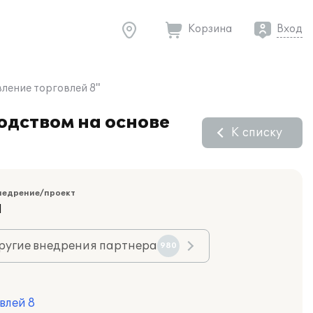
Корзина
Вход
ление торговлей 8"
одством на основе
К списку
недрение/проект
Я
ругие внедрения партнера
980
влей 8