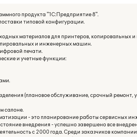
ммного продукта "1С:Предприятие 8".
поставки типовой конфигурации.
сходных материалов для принтеров, копировальных 
опировальных и инженерных машин.
ифровой печати.
ские и учетные функции:
ами.
зделения (плановое обслуживание, срочный ремонт, 
м салоне.
матизации - это планирование работы сервисных ин
остояние внедрения - успешно завершено все внедрен
ятельность с 2000 года. Среди заказчиков компани