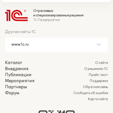
Отраслевые
и специализированные решения
1С:Предприятие
Другие сайты 1С
Каталог
О сайте
Внедрения
О решениях 1С
Публикации
Прайс-лист
Мероприятия
Поддержка
Партнеры
Обратная связь
Форум
Сообщить об ошибке
Карта сайта