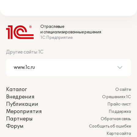
Отраслевые
и специализированные решения
1С:Предприятие
Другие сайты 1С
Каталог
О сайте
Внедрения
О решениях 1С
Публикации
Прайс-лист
Мероприятия
Поддержка
Партнеры
Обратная связь
Форум
Сообщить об ошибке
Карта сайта