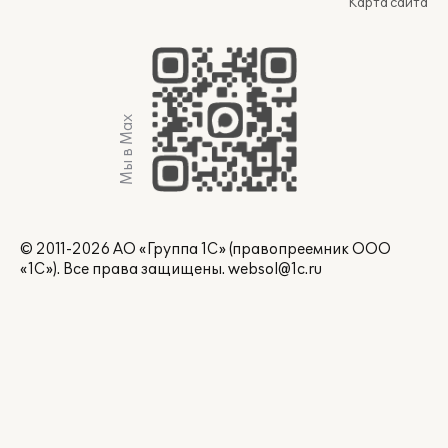
Карта сайта
Мы в Max
© 2011-2026 АО «Группа 1С» (правопреемник ООО
«1С»). Все права защищены.
websol@1c.ru