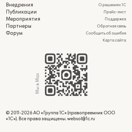
Внедрения
О решениях 1С
Публикации
Прайс-лист
Мероприятия
Поддержка
Партнеры
Обратная связь
Форум
Сообщить об ошибке
Карта сайта
Мы в Max
© 2011-2026 АО «Группа 1С» (правопреемник ООО
«1С»). Все права защищены.
websol@1c.ru