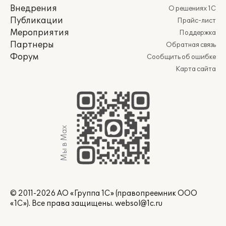
Внедрения
О решениях 1С
Публикации
Прайс-лист
Мероприятия
Поддержка
Партнеры
Обратная связь
Форум
Сообщить об ошибке
Карта сайта
Мы в Max
© 2011-2026 АО «Группа 1С» (правопреемник ООО
«1С»). Все права защищены.
websol@1c.ru