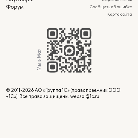
Форум
Сообщить об ошибке
Карта сайта
Мы в Max
© 2011-2026 АО «Группа 1С» (правопреемник ООО
«1С»). Все права защищены.
websol@1c.ru