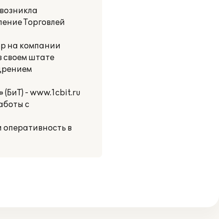
 возникла
ление Торговлей
ор на компании
в своем штате
едрением
БиТ) - www.1cbit.ru
аботы с
и оперативность в