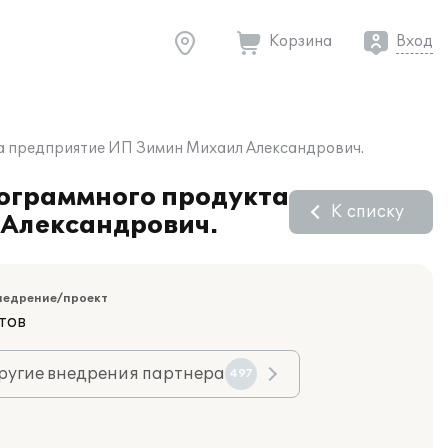
Корзина
Вход
на предприятие ИП Зимин Михаил Александрович.
рограммного продукта
К списку
 Александрович.
недрение/проект
тов
ругие внедрения партнера
497