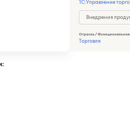
1С:Управление торго
Внедрения продук
Отрасль / Функциональная
Торговля
и: