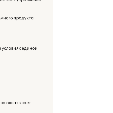
системы управления
ммного продукта
в условиях единой
ва охватывает