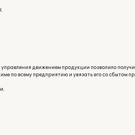
;
управления движением продукции позволило получи
ме по всему предприятию и увязать его со сбытом п
и.