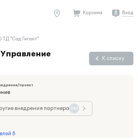
Корзина
Вход
 ТД "Сад Гигант"
С:Управление
К списку
недрение/проект
ение
ругие внедрения партнера
247
влей 8