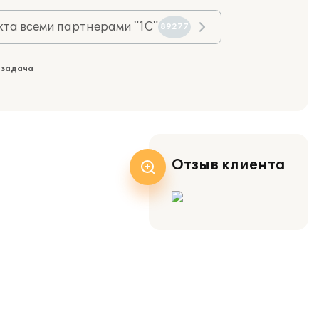
та всеми партнерами "1С"
89277
 задача
Отзыв клиента