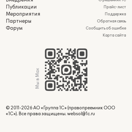
Внедрения
О решениях 1С
Публикации
Прайс-лист
Мероприятия
Поддержка
Партнеры
Обратная связь
Форум
Сообщить об ошибке
Карта сайта
Мы в Max
© 2011-2026 АО «Группа 1С» (правопреемник ООО
«1С»). Все права защищены.
websol@1c.ru