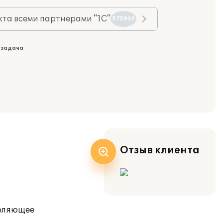
та всеми партнерами "1С"
575930
 задача
Отзыв клиента
воляющее