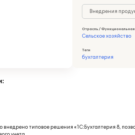
Внедрения продук
Отрасль / Функциональная
Сельское хозяйство
Теги
бухгалтерия
и:
 внедрено типовое решения «1С:Бухгалтерия 8, поз
ого учета.