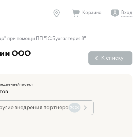
Корзина
Вход
р" при помощи ПП "1С:Бухгалтерия 8"
тии ООО
К списку
недрение/проект
тов
ругие внедрения партнера
3626