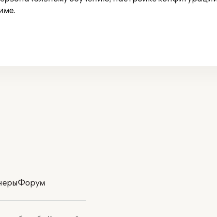
име.
неры
Форум