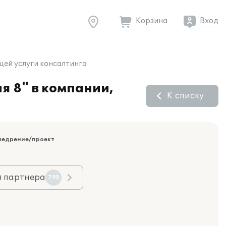
Корзина
Вход
щей услуги консалтинга
я 8" в компании,
К списку
недрение/проект
я партнера
795