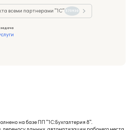
та всеми партнерами "1С"
575930
 задача
слуги
лнено на базе ПП "1С:Бухгалтерия 8".
 переносу данных, автоматизации рабочего места.