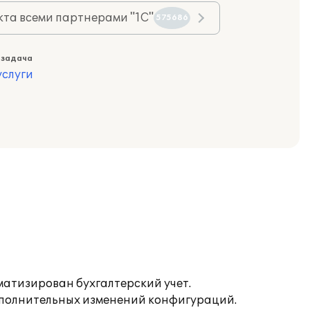
та всеми партнерами "1С"
575686
 задача
слуги
матизирован бухгалтерский учет.
ополнительных изменений конфигураций.