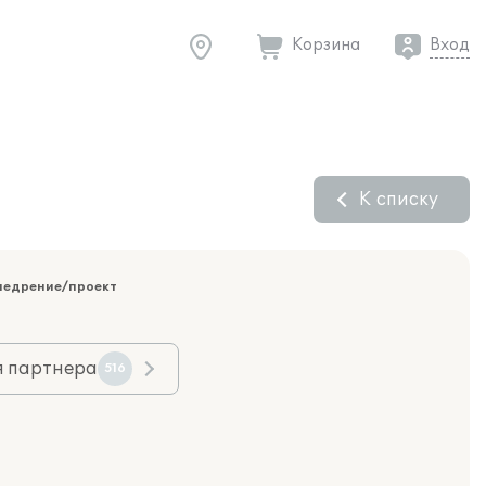
Корзина
Вход
К списку
недрение/проект
я партнера
516