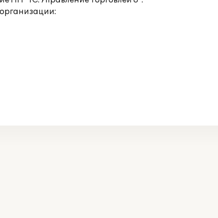
 ПП "1С:Управление торговлей 8".
 организации: