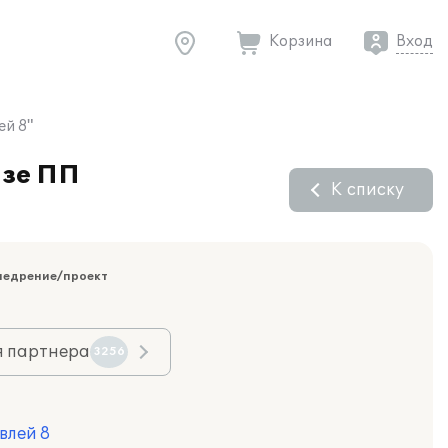
Корзина
Вход
ей 8"
азе ПП
К списку
недрение/проект
я партнера
3256
влей 8