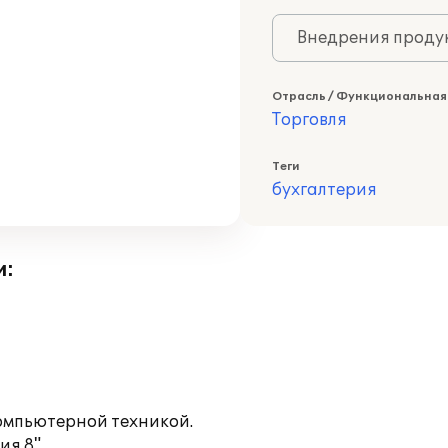
Внедрения продук
Отрасль / Функциональная
Торговля
Теги
бухгалтерия
и:
омпьютерной техникой.
я 8".