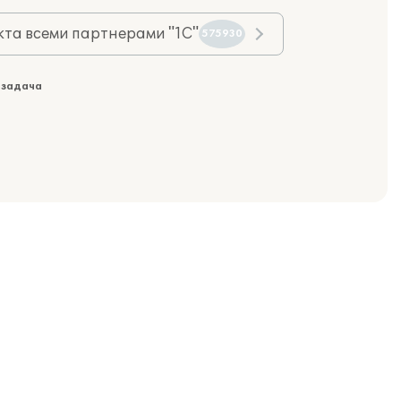
та всеми партнерами "1С"
575930
 задача