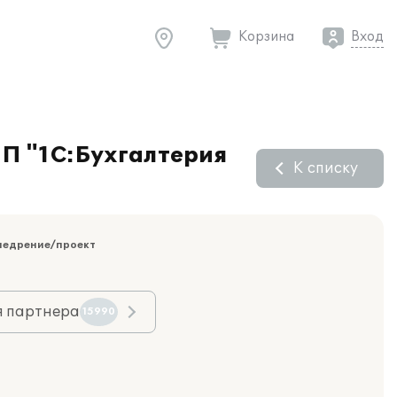
Корзина
Вход
ПП "1С:Бухгалтерия
К списку
недрение/проект
я партнера
15990