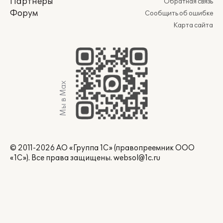
Партнеры
Обратная связь
Форум
Сообщить об ошибке
Карта сайта
Мы в Max
© 2011-2026 АО «Группа 1С» (правопреемник ООО
«1С»). Все права защищены.
websol@1c.ru