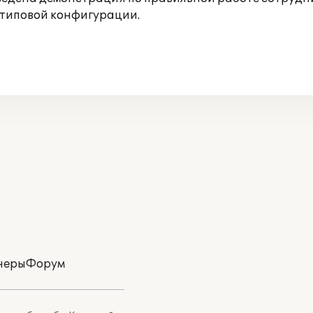
 типовой конфигурации.
неры
Форум