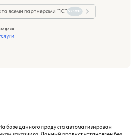
та всеми партнерами "1С"
575930
 задача
слуги
 На базе данного продукта автоматизирован
икам заказчика. Данный продукт установлен без