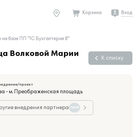
Корзина
Вход
на базе ПП "1С:Бухгалтерия 8"
ица Волковой Марии
К списку
недрение/проект
ва - м. Преображенская площадь
ругие внедрения партнера
7609