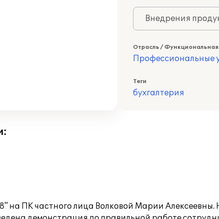
Внедрения продук
Отрасль / Функциональная
Профессиональные у
Теги
бухгалтерия
и:
8" на ПК частного лица Волковой Марии Алексеевны.
ведена демонстрация по правильной работе сотрудн