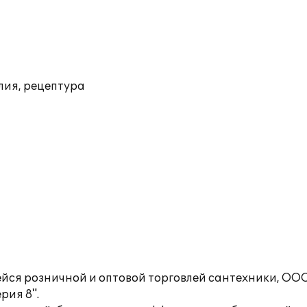
лия, рецептура
йся розничной и оптовой торговлей сантехники, ОО
рия 8".