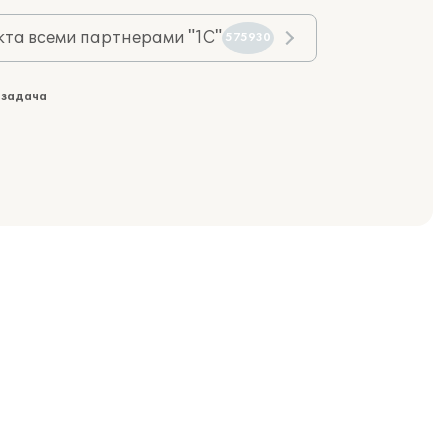
та всеми партнерами "1С"
575930
 задача