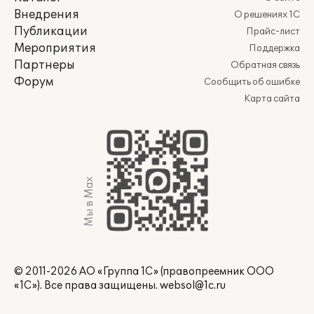
Внедрения
О решениях 1С
Публикации
Прайс-лист
Мероприятия
Поддержка
Партнеры
Обратная связь
Форум
Сообщить об ошибке
Карта сайта
Мы в Max
© 2011-2026 АО «Группа 1С» (правопреемник ООО
«1С»). Все права защищены.
websol@1c.ru