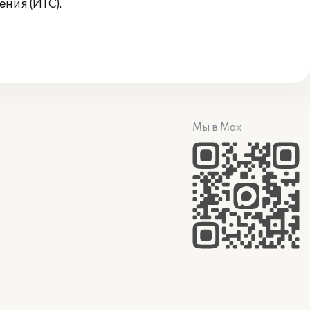
ния (ИТС).
Мы в Max