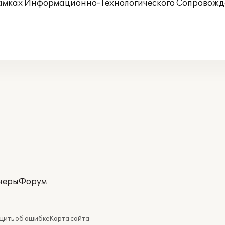
рамках Информационно-Технологического Сопровожде
неры
Форум
ить об ошибке
Карта сайта