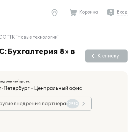
Корзина
Вход
ООО "ТК "Новые технологии"
C:Бухгалтерия 8» в
К списку
недрение/проект
кт-Петербург – Центральный офис
ругие внедрения партнера
13992