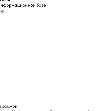
 информационной базе;
й;
;
ограммой.