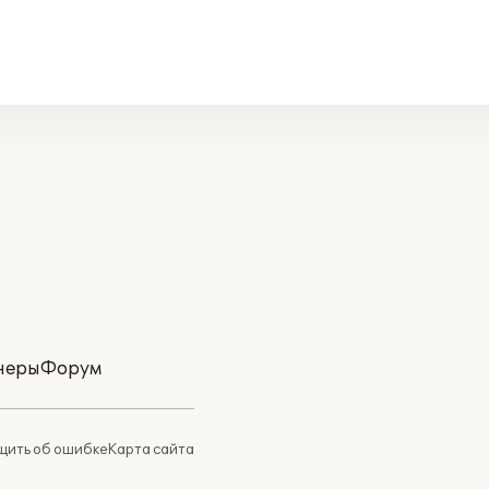
неры
Форум
ить об ошибке
Карта сайта