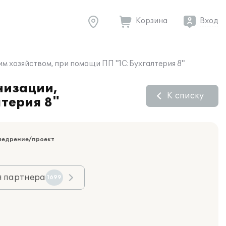
Корзина
Вход
м хозяйством, при помощи ПП "1С:Бухгалтерия 8"
низации,
К списку
терия 8"
недрение/проект
я партнера
1699