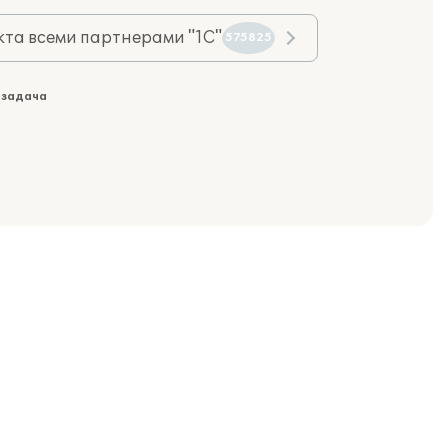
та всеми партнерами "1С"
575825
 задача