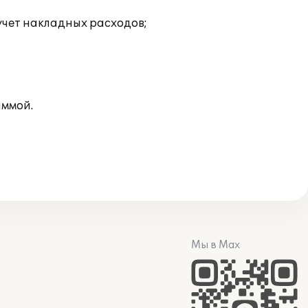
учет накладных расходов;
аммой.
Мы в Max