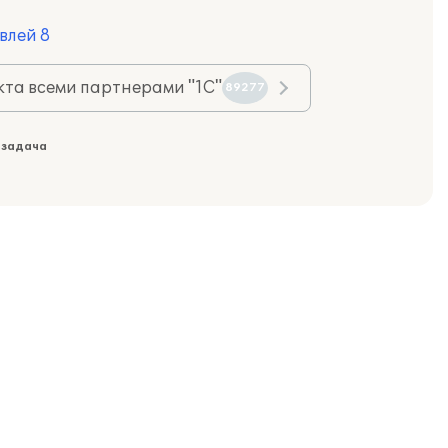
влей 8
та всеми партнерами "1С"
89277
 задача