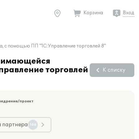
Корзина
Вход
, с помощью ПП "1С:Управление торговлей 8"
анимающейся
правление торговлей
К списку
недрение/проект
я партнера
166