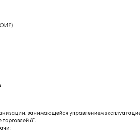
ТОИР)
а
ганизации, занимающейся управлением эксплуатаци
торговлей 8".
ачи: