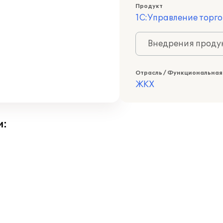
Продукт
1С:Управление торго
Внедрения продук
Отрасль / Функциональная
ЖКХ
и: