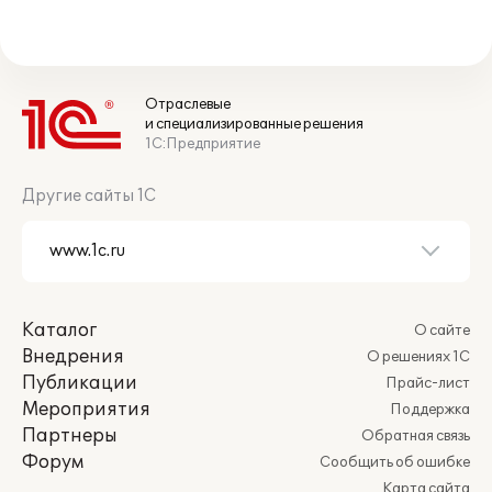
Отраслевые
и специализированные решения
1С:Предприятие
Другие сайты 1С
Каталог
О сайте
Внедрения
О решениях 1С
Публикации
Прайс-лист
Мероприятия
Поддержка
Партнеры
Обратная связь
Форум
Сообщить об ошибке
Карта сайта