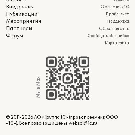
Внедрения
О решениях 1С
Публикации
Прайс-лист
Мероприятия
Поддержка
Партнеры
Обратная связь
Форум
Сообщить об ошибке
Карта сайта
Мы в Max
© 2011-2026 АО «Группа 1С» (правопреемник ООО
«1С»). Все права защищены.
websol@1c.ru