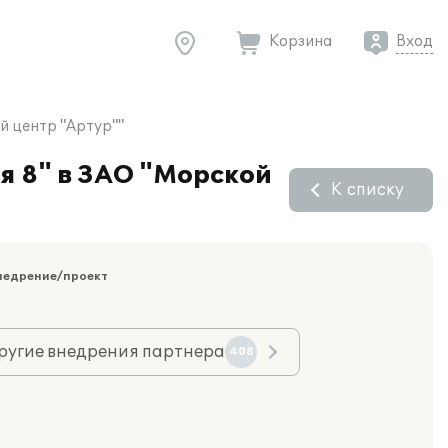
Корзина
Вход
й центр "Артур""
я 8" в ЗАО "Морской
К списку
недрение/проект
ругие внедрения партнера
408