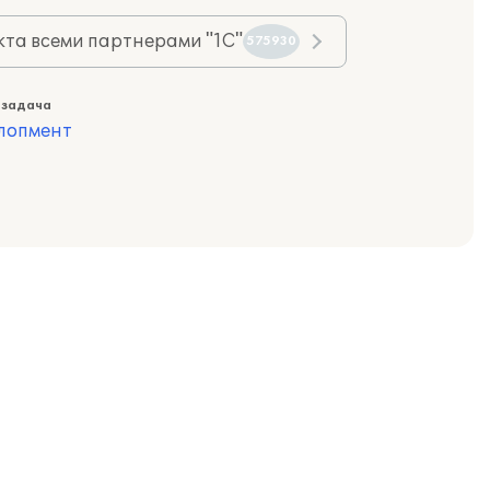
та всеми партнерами "1С"
575930
 задача
лопмент