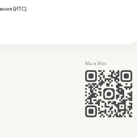
ния (ИТС).
Мы в Max