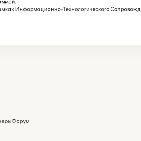
аммой.
рамках Информационно-Технологического Сопровожде
неры
Форум