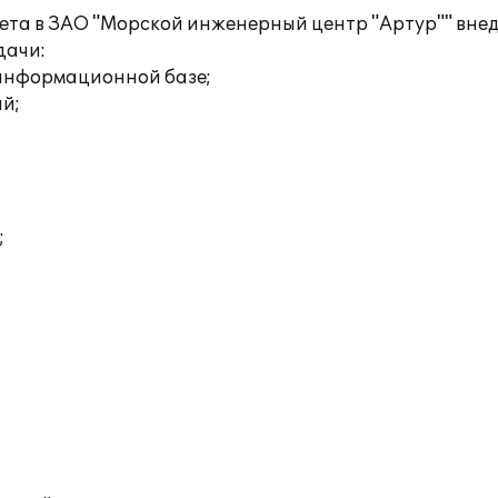
чета в ЗАО "Морской инженерный центр "Артур"" внед
дачи:
 информационной базе;
ий;
;