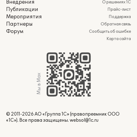
Внедрения
О решениях 1С
Публикации
Прайс-лист
Мероприятия
Поддержка
Партнеры
Обратная связь
Форум
Сообщить об ошибке
Карта сайта
Мы в Max
© 2011-2026 АО «Группа 1С» (правопреемник ООО
«1С»). Все права защищены.
websol@1c.ru