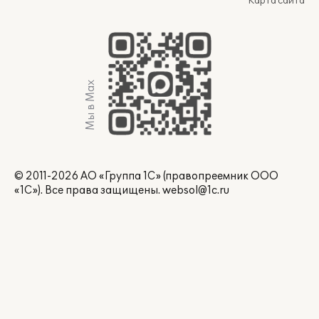
Карта сайта
Мы в Max
© 2011-2026 АО «Группа 1С» (правопреемник ООО
«1С»). Все права защищены.
websol@1c.ru