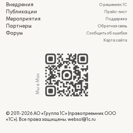
Внедрения
О решениях 1С
Публикации
Прайс-лист
Мероприятия
Поддержка
Партнеры
Обратная связь
Форум
Сообщить об ошибке
Карта сайта
Мы в Max
© 2011-2026 АО «Группа 1С» (правопреемник ООО
«1С»). Все права защищены.
websol@1c.ru