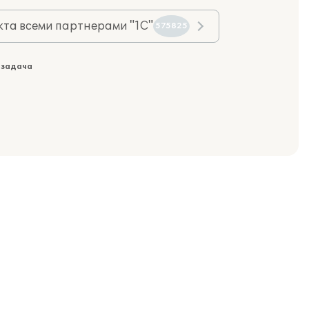
та всеми партнерами "1С"
575825
 задача