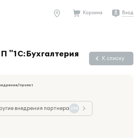
Корзина
Вход
ПП "1С:Бухгалтерия
К списку
недрение/проект
ругие внедрения партнера
258