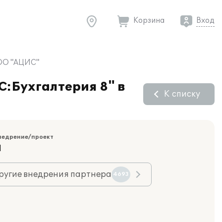
Корзина
Вход
ООО "АЦИС"
С:Бухгалтерия 8" в
К списку
недрение/проект
Я
ругие внедрения партнера
4693