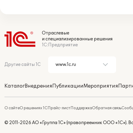
Отраслевые
и специализированные решения
1С:Предприятие
Другие сайты 1С
Каталог
Внедрения
Публикации
Мероприятия
Парт
О сайте
О решениях 1С
Прайс-лист
Поддержка
Обратная связь
Сообщ
© 2011-2026 АО «Группа 1С» (правопреемник ООО «1С»). 