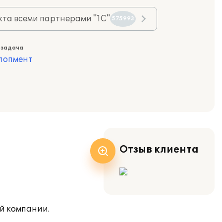
та всеми партнерами "1С"
575993
 задача
лопмент
Отзыв клиента
ой компании.