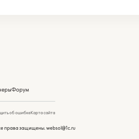
неры
Форум
ить об ошибке
Карта сайта
Все права защищены.
websol@1c.ru