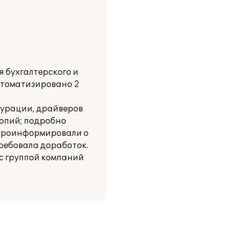
 бухгалтерского и
Автоматизировано 2
гурации, драйверов
копий; подробно
 Проинформировали о
ребовала доработок.
с группой компаний