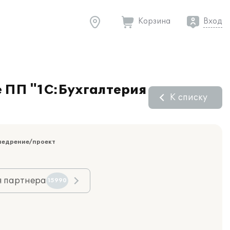
Корзина
Вход
е ПП "1С:Бухгалтерия
К списку
недрение/проект
я партнера
15990