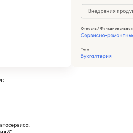
Внедрения продук
Отрасль / Функциональная
Сервисно-ремонтны
Теги
бухгалтерия
и:
втосервиса.
я 8".