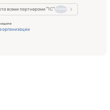
та всеми партнерами "1С"
575930
 задача
е организации