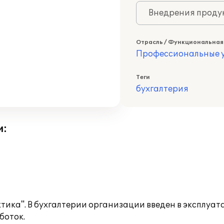
Внедрения продук
Отрасль / Функциональная
Профессиональные у
Теги
бухгалтерия
и:
ика". В бухгалтерии организации введен в эксплуа
боток.