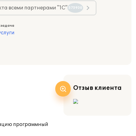
та всеми партнерами "1С"
575930
 задача
слуги
Отзыв клиента
тацию программный