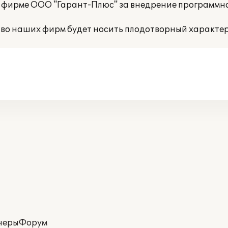
 фирме ООО "Гарант-Плюс" за внедрение программно
тво наших фирм будет носить плодотворный характер
неры
Форум