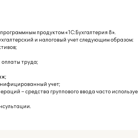
 программным продуктом «1С:Бухгалтерия 8».
хгалтерский и налоговый учет следующим образом:
ктивов;
а оплаты труда;
аж;
онифицированный учет;
раций – средства группового ввода часто используе
нсультации.