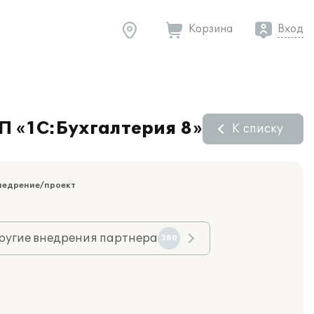
Корзина
Вход
П «1С:Бухгалтерия 8»
К списку
недрение/проект
ругие внедрения партнера
380