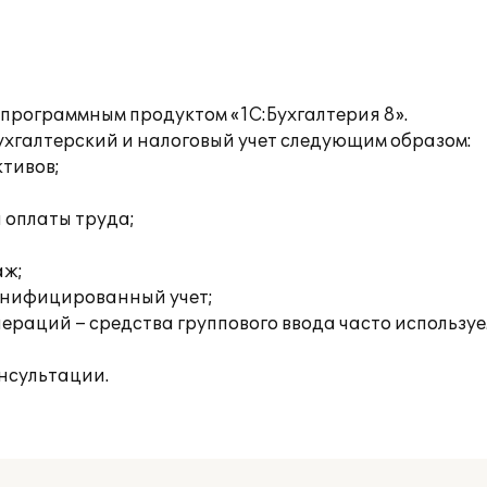
 программным продуктом «1С:Бухгалтерия 8».
хгалтерский и налоговый учет следующим образом:
ктивов;
а оплаты труда;
аж;
онифицированный учет;
раций – средства группового ввода часто используе
нсультации.