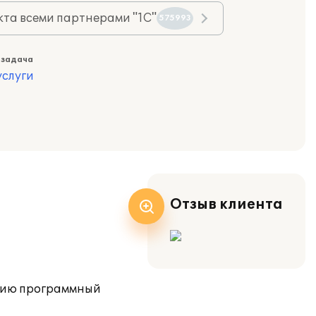
та всеми партнерами "1С"
575993
 задача
слуги
Отзыв клиента
ацию программный