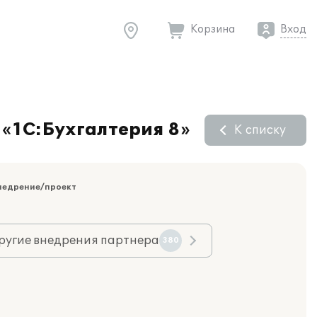
Корзина
Вход
 «1С:Бухгалтерия 8»
К списку
недрение/проект
ругие внедрения партнера
380