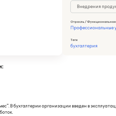
Внедрения продук
Отрасль / Функциональная
Профессиональные у
Теги
бухгалтерия
и:
ес". В бухгалтерии организации введен в эксплуат
боток.