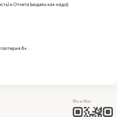
ь) и Отчета (модель как надо);
галтерия 8».
Мы в Max