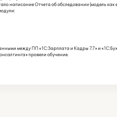
ло написание Отчета об обследовании (модель как ест
модули:
нными между ПП «1С:Зарплата и Кадры 7.7» и «1С:Бух
онсалтинга» провели обучение.