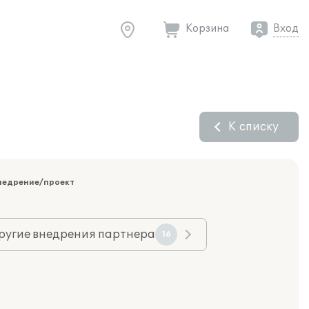
Корзина
Вход
К списку
недрение/проект
ругие внедрения партнера
16