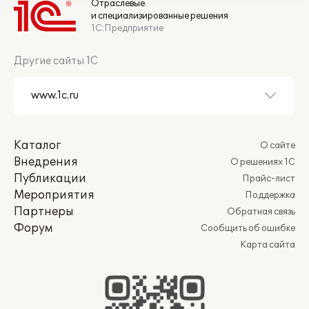
Отраслевые
и специализированные решения
1С:Предприятие
Другие сайты 1С
Каталог
О сайте
Внедрения
О решениях 1С
Публикации
Прайс-лист
Мероприятия
Поддержка
Партнеры
Обратная связь
Форум
Сообщить об ошибке
Карта сайта