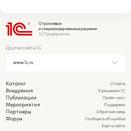
Отраслевые
и специализированные решения
1С:Предприятие
Другие сайты 1С
Каталог
О сайте
Внедрения
О решениях 1С
Публикации
Прайс-лист
Мероприятия
Поддержка
Партнеры
Обратная связь
Форум
Сообщить об ошибке
Карта сайта