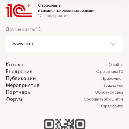
Отраслевые
и специализированные решения
1С:Предприятие
Другие сайты 1С
Каталог
О сайте
Внедрения
О решениях 1С
Публикации
Прайс-лист
Мероприятия
Поддержка
Партнеры
Обратная связь
Форум
Сообщить об ошибке
Карта сайта