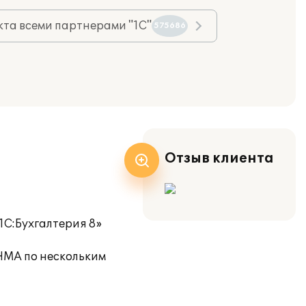
та всеми партнерами "1С"
575686
Отзыв клиента
1С:Бухгалтерия 8»
НМА по нескольким