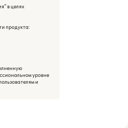
я" в целях
ти продукта:
полненную
ессиональном уровне
пользователям и