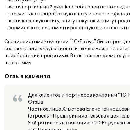
- всети учет услуг;
- вести партионный учет (способы оценки: по средн
- рассчитывать заработную плату и налоги с фонда
- вести кассовую книгу, книгу покупок и книгу прод
- формировать регламентированную отчетность и 
Специалистами компании "1С-Рарус" была проведен
соответствии ее функциональных возможностей св
приобретении программы. В настоящее время осущ
программы.
Отзыв клиента
Для клиентов и партнеров компании "1С-
Отзыв
Частное лицо Хлыстова Елена Геннадьев
(отрасль - Предпринимательская деятельн
Я обратилась в компанию «1С-Рарус» за 