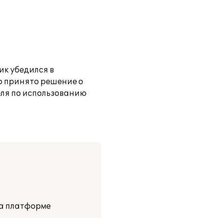
ик убедился в
о принято решение о
ля по использованию
на платформе