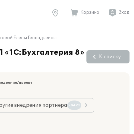
Корзина
Вход
стовой Елены Геннадьевны
П «1С:Бухгалтерия 8»
К списку
недрение/проект
ругие внедрения партнера
28422