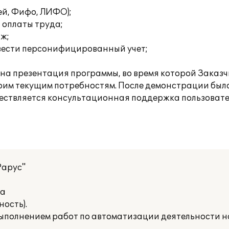
ей, Фифо, ЛИФО);
 оплаты труда;
аж;
вести персонифицированный учет;
а презентация программы, во время которой Заказч
оим текущим потребностям. После демонстрации был
ествляется консультационная поддержка пользовате
Рарус"
на
ость).
выполнением работ по автоматизации деятельности 