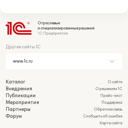
Отраслевые
и специализированные решения
1С:Предприятие
Другие сайты 1С
Каталог
О сайте
Внедрения
О решениях 1С
Публикации
Прайс-лист
Мероприятия
Поддержка
Партнеры
Обратная связь
Форум
Сообщить об ошибке
Карта сайта