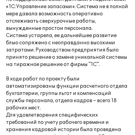
«1С:Управление запасами». Система не в полной
мере давала возможность оперативно
отслеживать сверхурочные работы,
вынужденные простои персонала.
Система устарела, ее дальнейшее развитие
блыо сопряжено с неоправданно высокими
затратами. Руководством предприятия было
принято решение о замене уникальной системы
на тиражное решение от фирмы "1С".
В ходе работ по проекту были
автоматизированы функции расчетного отдела
бухгалтерии, группы льгот и компенсаций
службы персонала, отдела кадров – всего 18
рабочих мест.
Для удовлетворения специфических
требований по учету рабочего времени и
хранения кадровой истории была проведена