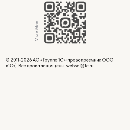
Мы в Max
© 2011-2026 АО «Группа 1С» (правопреемник ООО
«1С»). Все права защищены.
websol@1c.ru