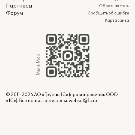
Партнеры
Обратная связь
Форум
Сообщить об ошибке
Карта сайта
Мы в Max
© 2011-2026 АО «Группа 1С» (правопреемник ООО
«1С»). Все права защищены.
websol@1c.ru