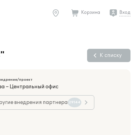
Корзина
Вход
"
К списку
недрение/проект
ва – Центральный офис
ругие внедрения партнера
29144