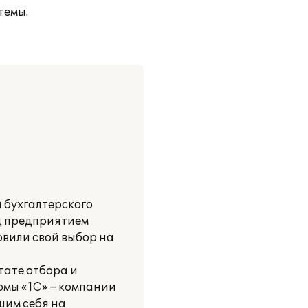
темы.
 бухгалтерского
ед предприятием
овили свой выбор на
тате отбора и
рмы «1С» – компании
шим себя на