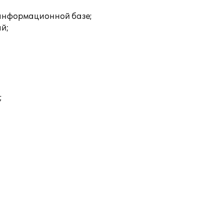
 информационной базе;
ий;
;