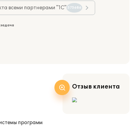
та всеми партнерами "1С"
575686
 задача
Отзыв клиента
системы программ