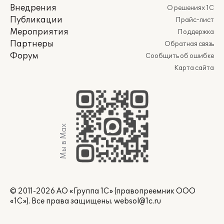
Внедрения
О решениях 1С
Публикации
Прайс-лист
Мероприятия
Поддержка
Партнеры
Обратная связь
Форум
Сообщить об ошибке
Карта сайта
Мы в Max
© 2011-2026 АО «Группа 1С» (правопреемник ООО
«1С»). Все права защищены.
websol@1c.ru