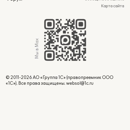
Карта сайта
Мы в Max
© 2011-2026 АО «Группа 1С» (правопреемник ООО
«1С»). Все права защищены.
websol@1c.ru