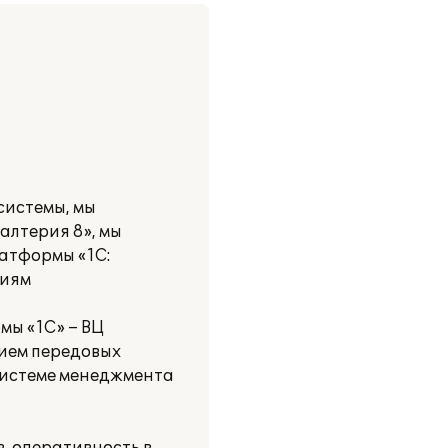
системы, мы
алтерия 8», мы
латформы «1С:
ниям
мы «1С» – ВЦ
нием передовых
системе менеджмента