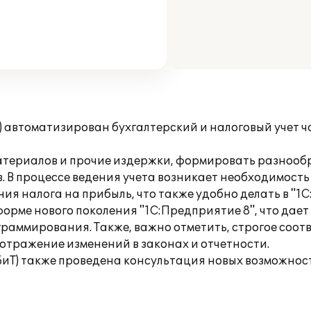
) автоматизирован бухгалтерский и налоговый учет 
материалов и прочие издержки, формировать разнооб
. В процессе ведения учета возникает необходимост
я налога на прибыль, что также удобно делать в "1С:
рме нового поколения "1С:Предприятие 8", что дае
раммирования. Также, важно отметить, строгое соот
 отражение изменений в законах и отчетности.
БиТ) также проведена консультация новых возможнос