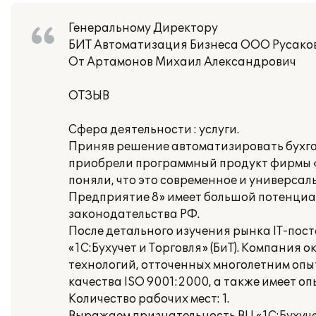
Генеральному Директору
БИТ Автоматизация Бизнеса ООО Русаков
От Артамонов Михаил Александрович
ОТЗЫВ
Сфера деятельности : услуги.
Приняв решение автоматизировать бухга
приобрели программный продукт фирмы «
поняли, что это современное и универса
Предприятие 8» имеет большой потенциал
законодательства РФ.
После детального изучения рынка IT-пос
«1С:Бухучет и Торговля» (БиТ). Компания
технологий, отточенных многолетним оп
качества ISO 9001:2000, а также имеет о
Количество рабочих мест: 1.