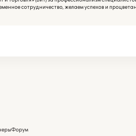
 и Торговля» (БиТ) за профессионализм специалистов
менное сотрудничество, желаем успехов и процвета
неры
Форум