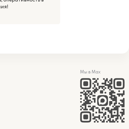
, оперативность в
ния!
Мы в Max