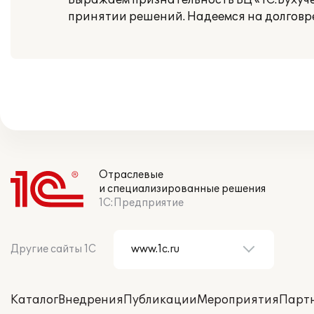
Выражаем признательность ВЦ «1С:Бухучет
принятии решений. Надеемся на долговре
Отраслевые
и специализированные решения
1С:Предприятие
Другие сайты 1С
Каталог
Внедрения
Публикации
Мероприятия
Парт