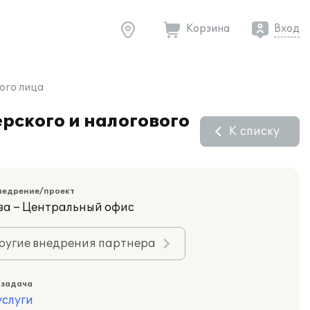
Корзина
Вход
ного лица
рского и налогового
К списку
недрение/проект
ва – Центральный офис
ругие внедрения партнера
 задача
слуги