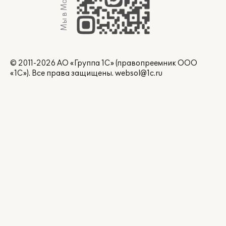
Мы в Max
© 2011-2026 АО «Группа 1С» (правопреемник ООО
«1С»). Все права защищены.
websol@1c.ru