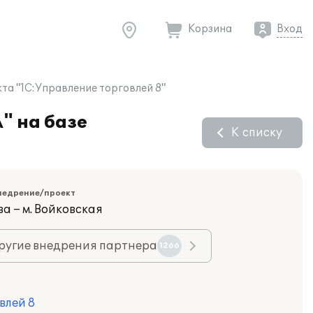
Корзина
Вход
та "1С:Управление торговлей 8"
" на базе
К списку
недрение/проект
а – м. Войковская
ругие внедрения партнера
1266
влей 8