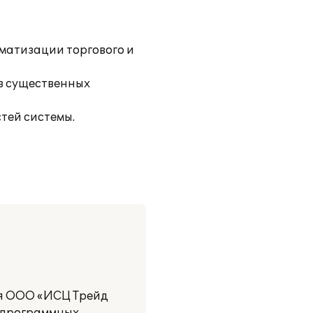
матизации торгового и
з существенных
тей системы.
ия ООО «ИСЦ Трейд