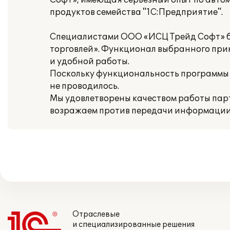
Софт», имеющая серьезный опыт по авто
продуктов семейства "1С:Предприятие".
Специалистами ООО «ИСЦ Трейд Софт» б
торговлей». Функционал выбранного при
и удобной работы.
Поскольку функциональность программы
не проводилось.
Мы удовлетворены качеством работы парт
возражаем против передачи информации 
Отраслевые
и специализированные решения