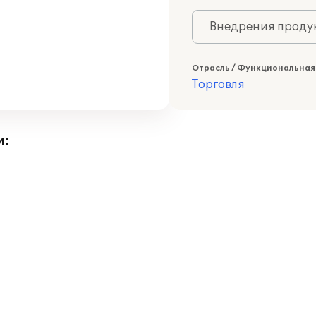
Внедрения продук
Отрасль / Функциональная
Торговля
и: