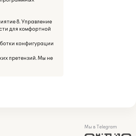
е программных
ятие 8. Управление
сти для комфортной
аботки конфигурации
их претензий. Мы не
Мы в Telegram