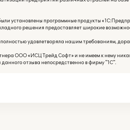
матизации предприятий различных отраслей на баз
ыли установлены программные продукты «1С:Предпри
кладного решения предоставляет широкие возможно
 полностью удовлетворяла нашим требованиям, дор
нера ООО «ИСЦ Трейд Софт» и не имеем к нему никак
данного отзыва непосредственно в фирму "1С".