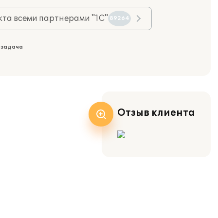
та всеми партнерами "1С"
89264
 задача
Отзыв клиента